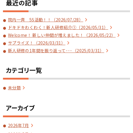
最近の記事
産科病棟
美容外科
院内一斉 5S活動！！（2026/07/28）
ドキドキわくわく！新人研修紹介①（2026/05/31）
健診センター
Welcome！ 新しい仲間が増えました！（2026/05/22）
サプライズ！（2026/03/31）
看護部
新人研修の1年間を振り返って･･･（2025/03/31）
臨床研修医募集
カテゴリ一覧
未分類
アーカイブ
2026年7月