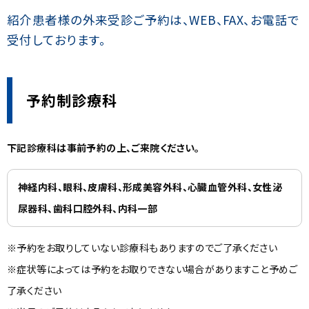
千葉メディカルセンター
紹介患者様の外来受診ご予約は、WEB、FAX、お電話で
スポーツ医学センター
受付しております。
産科病棟
予約制診療科
美容外科
健診センター
下記診療科は事前予約の上、ご来院ください。
看護部
神経内科、眼科、皮膚科、形成美容外科、心臓血管外科、女性泌
尿器科、歯科口腔外科、内科一部
臨床研修医募集
※予約をお取りしていない診療科もありますのでご了承ください
※症状等によっては予約をお取りできない場合がありますこと予めご
了承ください